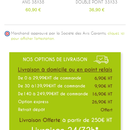
ANIS 38X38
DOUBLE POINT 33X33
60,90 €
36,90 €
Marchand approuvé par la Société des Avis Garantis,
cliquez ici
pour afficher l'attestation.