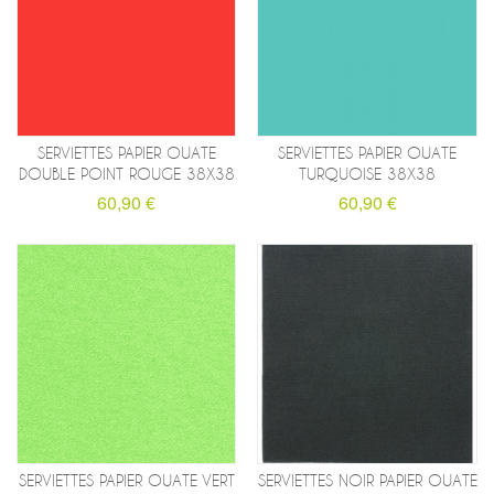
SERVIETTES PAPIER OUATE
SERVIETTES PAPIER OUATE
DOUBLE POINT ROUGE 38X38
TURQUOISE 38X38
60,90 €
60,90 €
SERVIETTES PAPIER OUATE VERT
SERVIETTES NOIR PAPIER OUATE