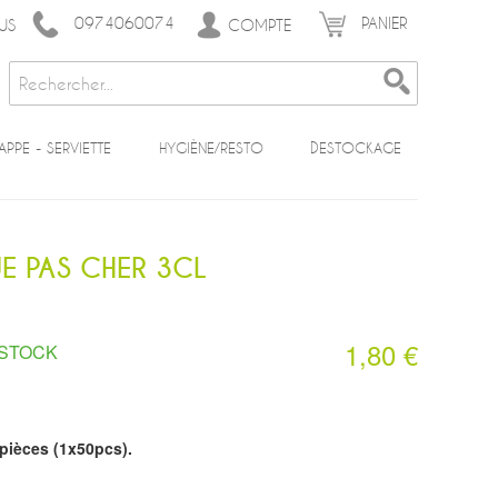
0974060074
PANIER
COMPTE
US
APPE - SERVIETTE
HYGIÈNE/RESTO
DESTOCKAGE
UE PAS CHER 3CL
1,80 €
 STOCK
(7 avis)
pièces (1x50pcs).