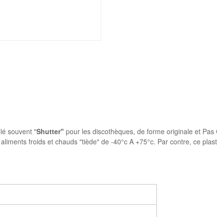
lé souvent "
Shutter"
pour les discothèques, de forme originale et Pas
liments froids et chauds "tiède" de -40°c A +75°c. Par contre, ce plas