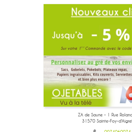
ZA de Saune - 1 Rue Roland
31570 Sainte-Foy-d'Aigref
0974060074