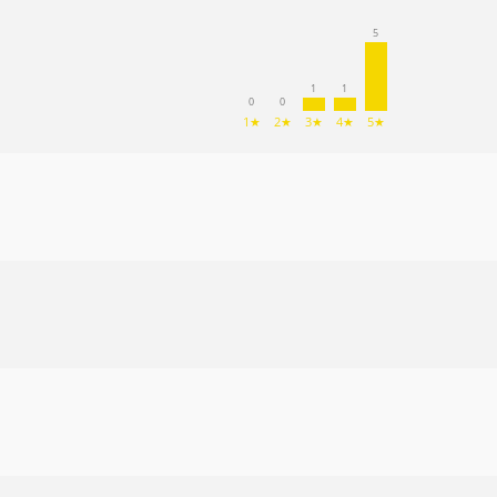
5
1
1
0
0
1★
2★
3★
4★
5★