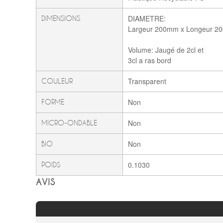
DIAMETRE:
DIMENSIONS
Largeur 200mm x Longeur 2
Volume: Jaugé de 2cl et
3cl a ras bord
Transparent
COULEUR
Non
FORME
Non
MICRO-ONDABLE
Non
BIO
0.1030
POIDS
AVIS