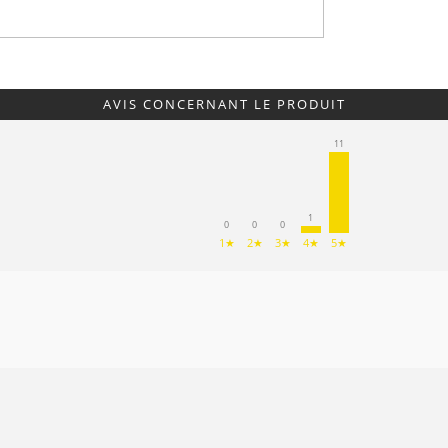
AVIS CONCERNANT LE PRODUIT
11
1
0
0
0
1★
2★
3★
4★
5★