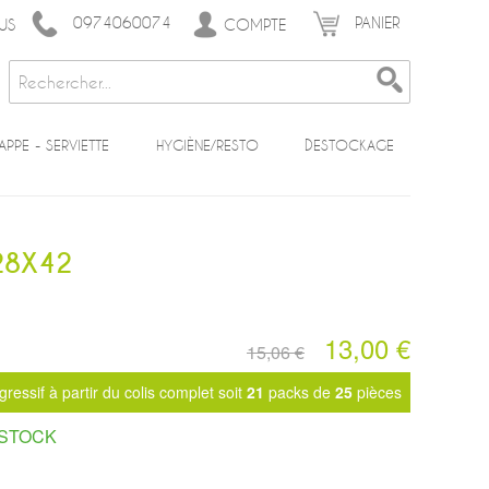
0974060074
PANIER
COMPTE
US
APPE - SERVIETTE
HYGIÈNE/RESTO
DESTOCKAGE
 28X42
13,00 €
15,06 €
(12 avis)
gressif à partir du colis complet soit
21
packs de
25
pièces
 STOCK