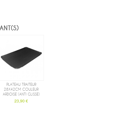
ANT(S)
PLATEAU TRAITEUR
28X42CM COULEUR
ARDOISE (ANTI GLISSE)
23,90 €