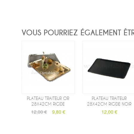
VOUS POURRIEZ ÉGALEMENT ÊTRE 
PLATEAU TRAITEUR OR
PLATEAU TRAITEUR
28X42CM RIGIDE
28X42CM RIGIDE NOIR
12,00 €
9,80 €
12,00 €