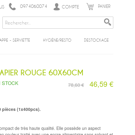
0974060074
PANIER
COMPTE
US
APPE - SERVIETTE
HYGIÈNE/RESTO
DESTOCKAGE
PAPIER ROUGE 60X60CM
46,59 €
 STOCK
78,60 €
 pièces (1x400pcs).
ompact de très haute qualité. Elle possède un aspect
r en couleur traité avec une encre alimentaire sans solvant et