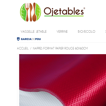
VAISSELLE JETABLE
VERRINE
BIO/ECOLO
ACCUEIL
/
NAPPES FORMAT PAPIER ROUGE 60X60CM