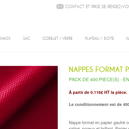
CONTACT ET PRISE DE RENDEZ-VO
SNACK
SAC
GOBELET / VERRE
PLATEAU / BOITE
N
NAPPES FORMAT 
PACK DE 400 PIECE(S) -
EN
À partir de 0.116€ HT la pièce.
Le conditionnement est de 400
Nappe format en papier gaufré c
satiné, soyeux et brillant. Papie