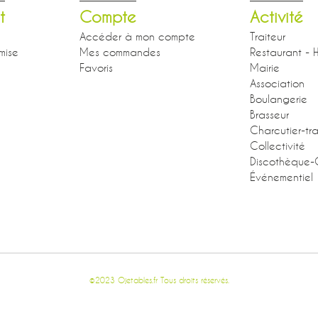
t
Compte
Activité
Accéder à mon compte
Traiteur
mise
Mes commandes
Restaurant - H
Favoris
Mairie
Association
Boulangerie
Brasseur
Charcutier-tra
Collectivité
Discothèque-
Événementiel
©2023 Ojetables.fr Tous droits réservés.